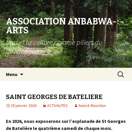
ASSOCIATION ANBABWA-
ARTS
L'art et la culture comme piliers du
développement
Aller au contenu principal
Recherc
Menu
SAINT GEORGES DE BATELIERE
29 janvier 2026
ACTUALITES
Annick Bourdon
En 2026, nous exposerons sur l’esplanade de St Georges
de Batelière le quatrième samedi de chaque mois.