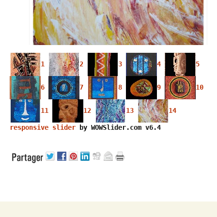
1
2
3
4
5
6
7
8
9
10
11
12
13
14
responsive slider
by WOWSlider.com v6.4