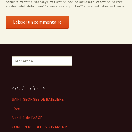
<abbr title=""> <acronym title=""> <b> <blockquote cite=""> <cite>
<code> <del datetime=""> <em> <i> <q cite=""> <s> <strike> <strong>
Rechercher :
Articles récents
SAINT GEORGES DE BATELIERE
Lévé
Marché de l’ASGB
CONFERENCE BELE MIZIK MATNIK