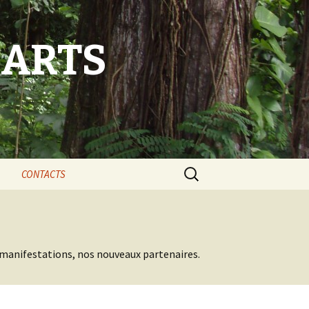
-ARTS
Rechercher :
CONTACTS
éflexion
L’équipe ANBABWA
t faits
Nos partenaires
 manifestations, nos nouveaux partenaires.
s et sites Web