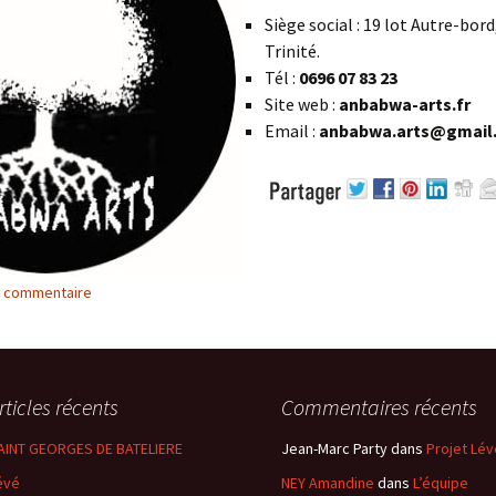
Siège social : 19 lot Autre-bor
Trinité.
Tél :
0696 07 83 23
Site web :
anbabwa-arts.fr
Email :
anbabwa.arts@gmail
n commentaire
rticles récents
Commentaires récents
AINT GEORGES DE BATELIERE
Jean-Marc Party
dans
Projet Lév
évé
NEY Amandine
dans
L’équipe