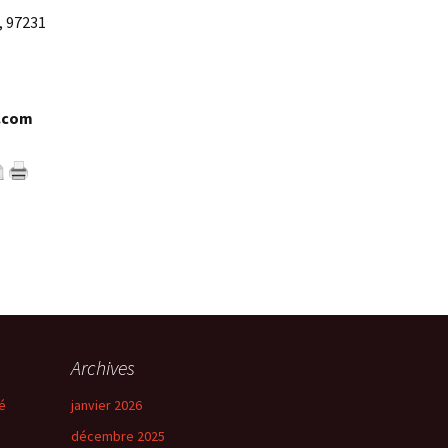
d, 97231
.com
Archives
é
janvier 2026
décembre 2025