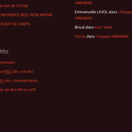
ANBABWA
arché de l’ASGB
Emmanuelle LAVOL
dans
L’équip
ONFERENCE BELE MIZIK MATNIK
ANBABWA
TELIER TEE-SHIRTS
Brival
dans
Kon’ lanbi
Pazze
dans
L’équipe ANBABWA
éta
onnexion
lux
RSS
des articles
SS
des commentaires
ite de WordPress-FR