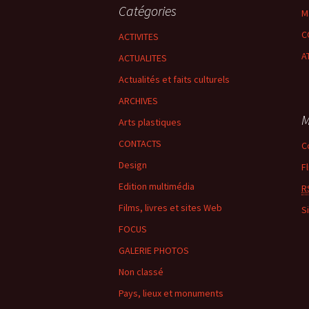
Catégories
M
C
ACTIVITES
A
ACTUALITES
Actualités et faits culturels
ARCHIVES
M
Arts plastiques
CONTACTS
C
Design
F
Edition multimédia
R
Films, livres et sites Web
S
FOCUS
GALERIE PHOTOS
Non classé
Pays, lieux et monuments