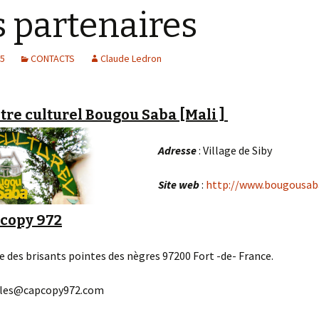
 partenaires
es réalisations du pôle
tylisme
ANBABWA ARTS :
Personnalit
vernissage de
culture et a
l’exposition Résonances
15
CONTACTS
Claude Ledron
au Diamant.
ANBABWA ARTS au Lycée
Acajou 2
tre culturel Bougou Saba [Mali ]
ANBABWA ARTS à la
librairie
Adresse
: Village de Siby
PRESENCEKREOL.
Site web
:
http://www.bougousab
ANBABWA ARTS au
Martinique Jazz Festival
2015
copy 972
ANBABWA ARTS à la 13°
ue des brisants pointes des nègres 97200 Fort -de- France.
édition du Biguine jazz
Festival de Saint-Pierre.
rles@capcopy972.com
ANBABWA ARTS au
LEZART’ à Trinité, en