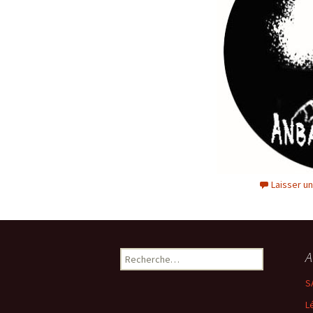
Laisser u
A
Rechercher :
S
L