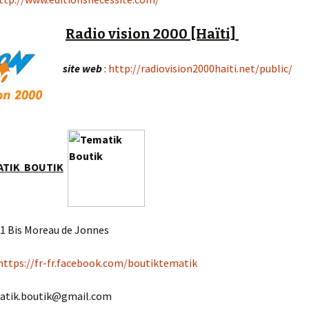
7 septembre 2014
Radio vision 2000 [Haïti]
ANBABWA ARTS au
« Biguine jazz festival »
de Saint-Pierre
site web
:
http://radiovision2000haiti.net/public/
Exposition ANBABWA
ARTS à l’ATRIUM à Fort-
de-France
ATIK BOUTIK
51 Bis Moreau de Jonnes
https://fr-fr.facebook.com/boutiktematik
matik.boutik@gmail.com