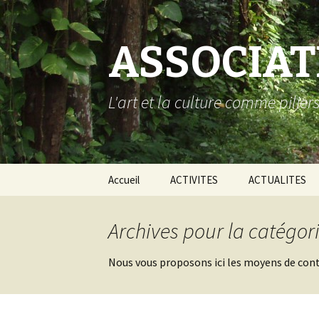
ASSOCIA
L'art et la culture comme pili
Aller au contenu principal
Accueil
ACTIVITES
ACTUALITES
Arts plastiques
L
Archives pour la catégo
Edition multimédia
L
L
é
Nous vous proposons ici les moyens de cont
m
Production musicale
L
p
Design
L
P