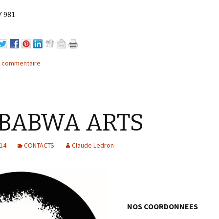
7 981
n commentaire
BABWA ARTS
014
CONTACTS
Claude Ledron
NOS COORDONNEES