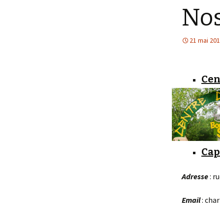
Nos
Stylisme
L
s
21 mai 20
Cen
Cap
Adresse
: r
Email
: cha