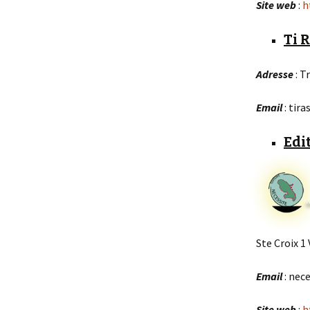
Site web
:
h
Ti 
Adresse
: T
Email
: tir
Edi
Ste Croix 1
Email
: nec
Site web
:
h