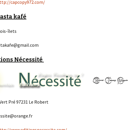
juillet 2015.
ttp://capcopy972.com/
LE 22 MAI D’ANBABWA
Rasta kafé
ARTS
rois-îlets
ANBABWA ARTS à la
conférence de l’AMDOR
astakafe@gmail.com
ANBABWA à la maison de
la culture de Trinité
janvier 2015.
tions Nécessité
Caméra au poing.
ANBABWA ARTS fait le
buzz…
ANBABWA ARTS au
 Vert Pré 97231 Le Robert
Martinique Jazz festival
le 7 décembre 2014.
essite@orange.fr
ANBABWA ARTS à la fête
du Morne-Rouge du 5 au
ttp://www.editionsnecessite.com/