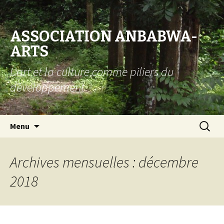
ASSOCIATION ANBABWA-
ARTS
L'art et la culture comme piliers du
développement
Aller au contenu principal
Recherc
Menu
Archives mensuelles : décembre
2018