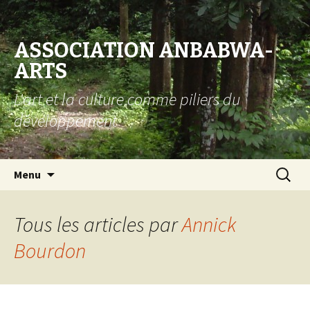
ASSOCIATION ANBABWA-
ARTS
L'art et la culture comme piliers du
développement
Aller au contenu principal
Recherc
Menu
Tous les articles par
Annick
Bourdon