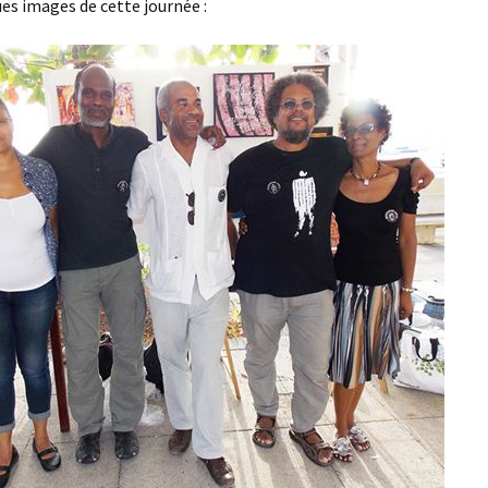
7 septembre 2014
ues images de cette journée :
ANBABWA ARTS au
« Biguine jazz festival »
de Saint-Pierre
Exposition ANBABWA
ARTS à l’ATRIUM à Fort-
de-France