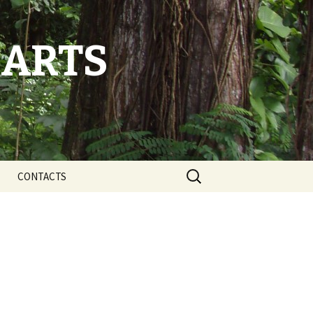
-ARTS
Rechercher :
CONTACTS
flexion
L’équipe ANBABWA
 faits
Nos partenaires
 et sites Web