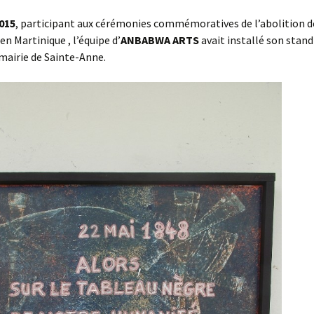
es réalisations du pôle
015
, participant aux cérémonies commémoratives de l’abolition d
tylisme
ANBABWA ARTS :
Personnalité
en Martinique , l’équipe d’
ANBABWA ARTS
avait installé son stand
vernissage de
culture et ar
l’exposition Résonances
 mairie de Sainte-Anne.
au Diamant.
ANBABWA ARTS au Lycée
Acajou 2
ANBABWA ARTS à la
librairie
PRESENCEKREOL.
ANBABWA ARTS au
Martinique Jazz Festival
2015
ANBABWA ARTS à la 13°
édition du Biguine jazz
Festival de Saint-Pierre.
ANBABWA ARTS au
LEZART’ à Trinité, en