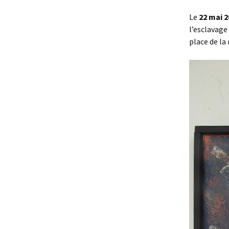
Stylisme
L
Le
22 mai 2
s
l’esclavage 
place de la