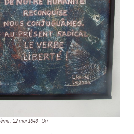
juillet 2015.
LE 22 MAI D’ANBABWA
ARTS
ANBABWA ARTS à la
conférence de l’AMDOR
ANBABWA à la maison de
la culture de Trinité
janvier 2015.
Caméra au poing.
ANBABWA ARTS fait le
buzz…
ANBABWA ARTS au
Martinique Jazz festival
le 7 décembre 2014.
ème : 22 mai 1848_ Ori
ANBABWA ARTS à la fête
du Morne-Rouge du 5 au