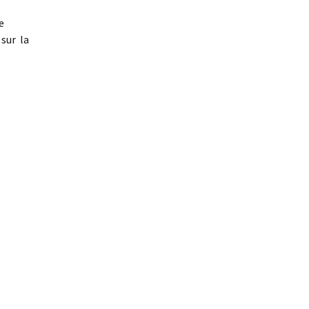
e
s de la
 sur la
tistes