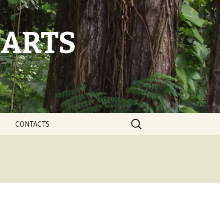
-ARTS
Rechercher :
CONTACTS
éflexion
L’équipe ANBABWA
t faits
Nos partenaires
s et sites Web