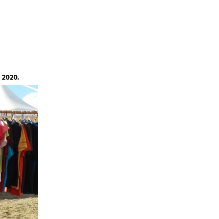
és de la
rtistes
 2020.