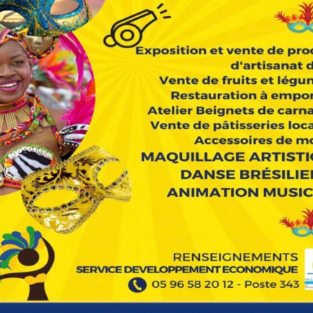
7 septembre 2014
ANBABWA ARTS au
« Biguine jazz festival »
de Saint-Pierre
Exposition ANBABWA
ARTS à l’ATRIUM à Fort-
de-France