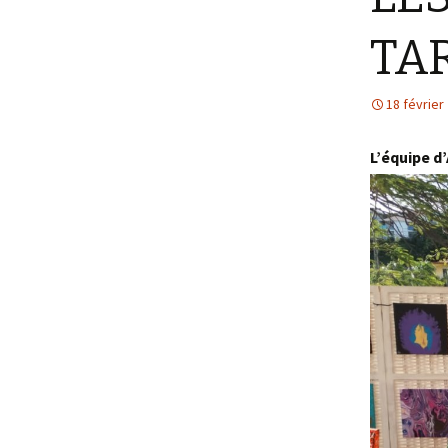
Stylisme
L
TA
s
18 février
L’équipe d