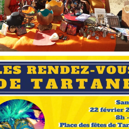
juillet 2015.
LE 22 MAI D’ANBABWA
ARTS
ANBABWA ARTS à la
conférence de l’AMDOR
ANBABWA à la maison de
la culture de Trinité
janvier 2015.
Caméra au poing.
ANBABWA ARTS fait le
buzz…
ANBABWA ARTS au
Martinique Jazz festival
le 7 décembre 2014.
ANBABWA ARTS à la fête
du Morne-Rouge du 5 au