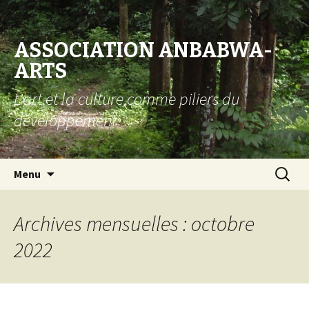
ASSOCIATION ANBABWA-
ARTS
L'art et la culture comme piliers du
développement
Aller au contenu principal
Recherc
Menu
Archives mensuelles : octobre
2022