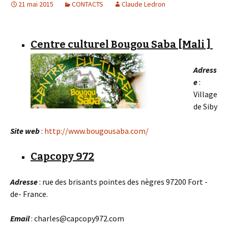
21 mai 2015
CONTACTS
Claude Ledron
Centre culturel Bougou Saba [Mali ]
Adress
e
:
Village
de Siby
Site web
:
http://www.bougousaba.com/
Capcopy 972
Adresse
: rue des brisants pointes des nègres 97200 Fort -
de- France.
Email
: charles@capcopy972.com