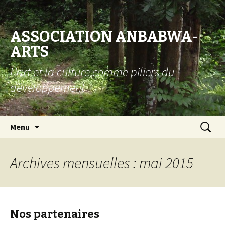
ASSOCIATION ANBABWA-
ARTS
L'art et la culture comme piliers du
développement
Aller au contenu principal
Recherc
Menu
Archives mensuelles : mai 2015
Nos partenaires