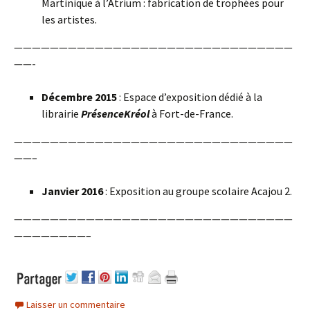
Martinique à l’Atrium : fabrication de trophées pour
les artistes.
———————————————————————————————
——-
Décembre 2015
: Espace d’exposition dédié à la
librairie
PrésenceKréol
à Fort-de-France.
———————————————————————————————
——–
Janvier 2016
: Exposition au groupe scolaire Acajou 2.
———————————————————————————————
————————–
Laisser un commentaire