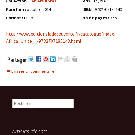
Collection
:
Cahiers libres
Prix :
14,99 €
Parution :
octobre 2014
ISBN :
9782707185143
Format :
EPub
Nb de pages :
356
http://www.editionsladecouverte.fr/catalogue/index-
Africa_Unite__-9782707185143.html
Laisser un commentaire
Rechercher :
Articles récents