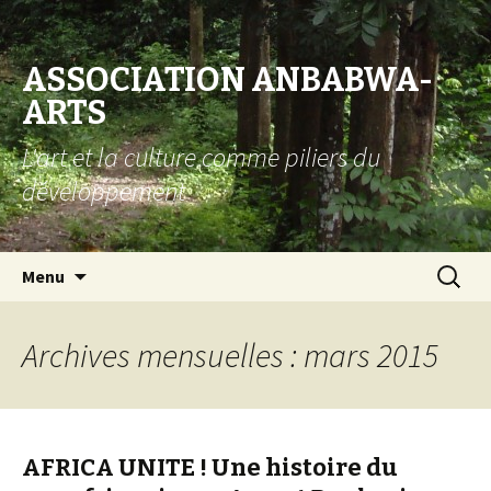
ASSOCIATION ANBABWA-
ARTS
L'art et la culture comme piliers du
développement
Aller au contenu principal
Recherc
Menu
Archives mensuelles : mars 2015
AFRICA UNITE ! Une histoire du