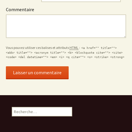
Commentaire
Vous pouvez utiliser ces balises et attributs
HTML
:
<a href="" title="">
<abbr title=""> <acronym title=""> <b> <blockquote cite=""> <cite>
<code> <del datetime=""> <em> <i> <q cite=""> <s> <strike> <strong>
Rechercher :