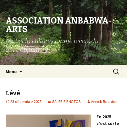
ASSOCIATION ANBABWA-
ARTS
L'art et la culture comme piliers du
développement
Aller au contenu principal
Recherc
Menu
Lévé
23 décembre 2025
GALERIE PHOTOS
Annick Bourdon
En 2025
c’est sur le