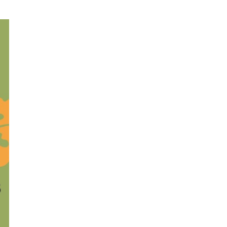
és de la
rtistes