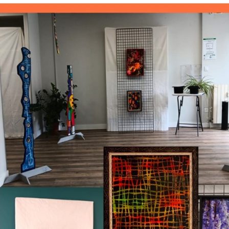
7 septembre 2014
ANBABWA ARTS au
« Biguine jazz festival »
de Saint-Pierre
Exposition ANBABWA
ARTS à l’ATRIUM à Fort-
de-France