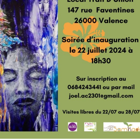
juillet 2015.
LE 22 MAI D’ANBABWA
ARTS
ANBABWA ARTS à la
conférence de l’AMDOR
ANBABWA à la maison de
la culture de Trinité
janvier 2015.
Caméra au poing.
ANBABWA ARTS fait le
buzz…
ANBABWA ARTS au
Martinique Jazz festival
le 7 décembre 2014.
ANBABWA ARTS à la fête
du Morne-Rouge du 5 au