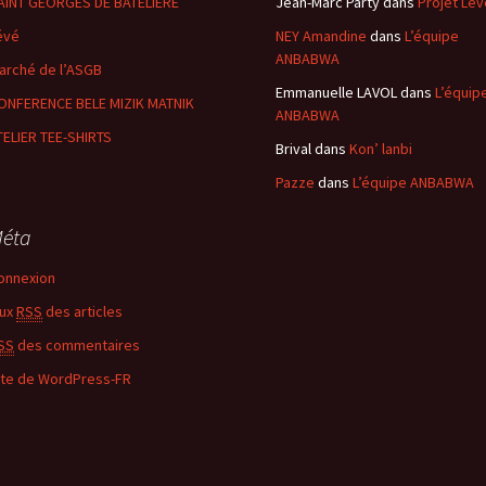
AINT GEORGES DE BATELIERE
Jean-Marc Party
dans
Projet Lév
évé
NEY Amandine
dans
L’équipe
ANBABWA
arché de l’ASGB
Emmanuelle LAVOL
dans
L’équip
ONFERENCE BELE MIZIK MATNIK
ANBABWA
TELIER TEE-SHIRTS
Brival
dans
Kon’ lanbi
Pazze
dans
L’équipe ANBABWA
éta
onnexion
lux
RSS
des articles
SS
des commentaires
ite de WordPress-FR