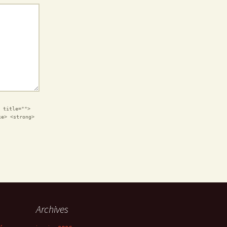
 title="">
ke> <strong>
Archives