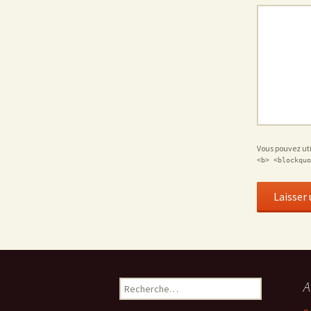
Vous pouvez util
<b> <blockquo
A
Rechercher :