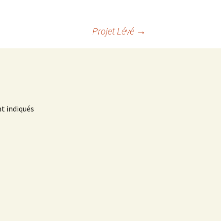
Projet Lévé
→
t indiqués