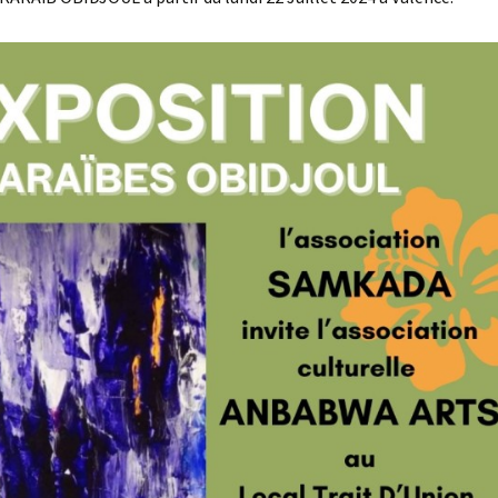
es réalisations du pôle
tylisme
ANBABWA ARTS :
Personnalit
vernissage de
culture et a
l’exposition Résonances
au Diamant.
ANBABWA ARTS au Lycée
Acajou 2
ANBABWA ARTS à la
librairie
PRESENCEKREOL.
ANBABWA ARTS au
Martinique Jazz Festival
2015
ANBABWA ARTS à la 13°
édition du Biguine jazz
Festival de Saint-Pierre.
ANBABWA ARTS au
LEZART’ à Trinité, en