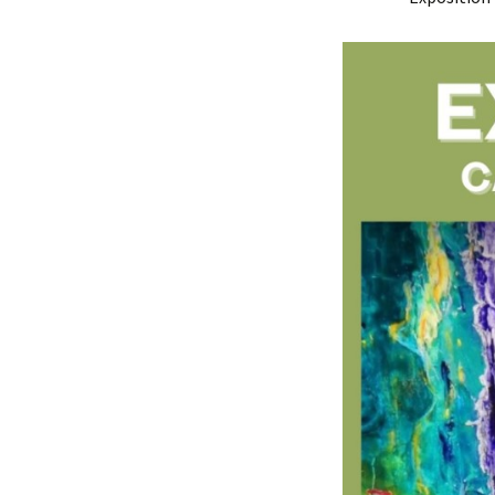
Stylisme
L
s