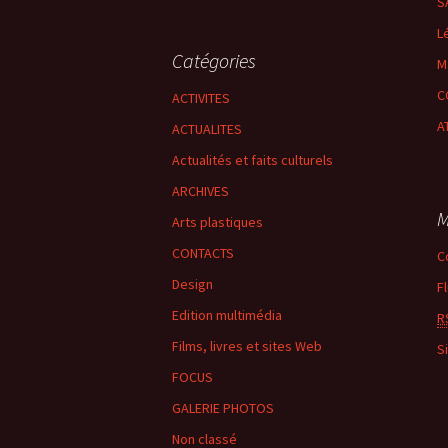
S
L
Catégories
M
C
ACTIVITES
A
ACTUALITES
Actualités et faits culturels
ARCHIVES
M
Arts plastiques
CONTACTS
C
Design
F
Edition multimédia
R
Films, livres et sites Web
S
FOCUS
GALERIE PHOTOS
Non classé