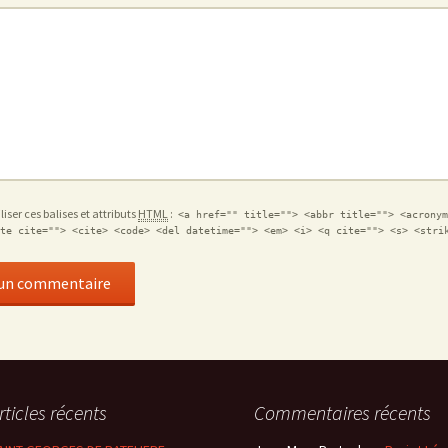
iser ces balises et attributs
HTML
:
<a href="" title=""> <abbr title=""> <acronym
te cite=""> <cite> <code> <del datetime=""> <em> <i> <q cite=""> <s> <stri
rticles récents
Commentaires récents