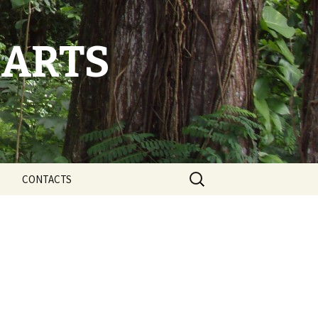
-ARTS
Rechercher :
CONTACTS
éflexion
L’équipe ANBABWA
t faits
Nos partenaires
s et sites Web