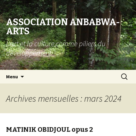
ASSOCIATION ANBABWA-
ARTS
L'art et la culture comme piliers du
développement
Aller au contenu principal
Recherc
Menu
Archives mensuelles : mars 2024
MATINIK OBIDJOUL opus 2