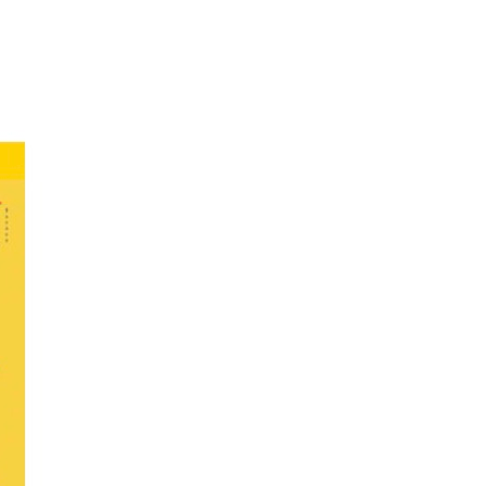
és de la
rtistes