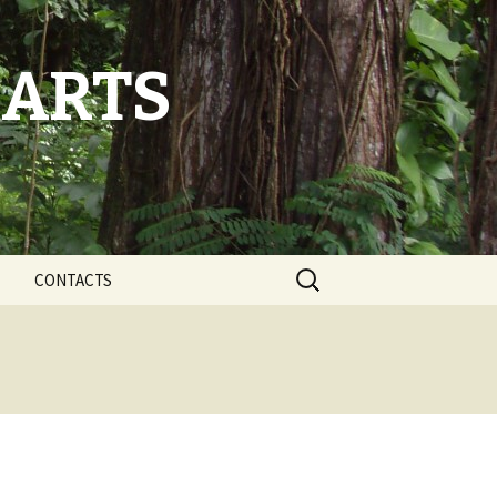
-ARTS
Rechercher :
CONTACTS
éflexion
L’équipe ANBABWA
t faits
Nos partenaires
s et sites Web