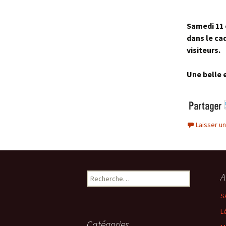
Samedi 11 
dans le ca
visiteurs.
Une belle 
Laisser u
A
Rechercher :
S
L
Catégories