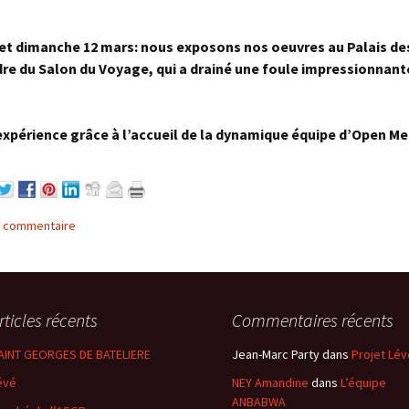
7 septembre 2014
ANBABWA ARTS au
et dimanche 12 mars: nous exposons nos oeuvres au Palais d
« Biguine jazz festival »
dre du Salon du Voyage, qui a drainé une foule impressionnant
de Saint-Pierre
Exposition ANBABWA
ARTS à l’ATRIUM à Fort-
expérience grâce à l’accueil de la dynamique équipe d’Open Me
de-France
n commentaire
rticles récents
Commentaires récents
AINT GEORGES DE BATELIERE
Jean-Marc Party
dans
Projet Lév
évé
NEY Amandine
dans
L’équipe
ANBABWA