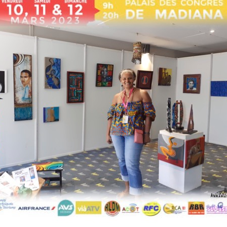
juillet 2015.
LE 22 MAI D’ANBABWA
ARTS
ANBABWA ARTS à la
conférence de l’AMDOR
ANBABWA à la maison de
la culture de Trinité
janvier 2015.
Caméra au poing.
ANBABWA ARTS fait le
buzz…
ANBABWA ARTS au
Martinique Jazz festival
le 7 décembre 2014.
ANBABWA ARTS à la fête
du Morne-Rouge du 5 au