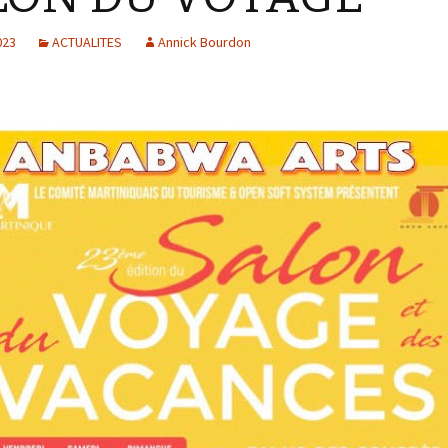
es réalisations du pôle
023
ACTUALITES
Annick Bourdon
tylisme
ANBABWA ARTS :
Personnalit
vernissage de
culture et a
l’exposition Résonances
au Diamant.
ANBABWA ARTS au Lycée
Acajou 2
ANBABWA ARTS à la
librairie
PRESENCEKREOL.
ANBABWA ARTS au
Martinique Jazz Festival
2015
ANBABWA ARTS à la 13°
édition du Biguine jazz
Festival de Saint-Pierre.
ANBABWA ARTS au
LEZART’ à Trinité, en