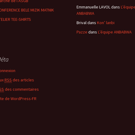
arché de l’ASGB
Emmanuelle LAVOL
dans
L’équip
ONFERENCE BELE MIZIK MATNIK
ANBABWA
TELIER TEE-SHIRTS
Brival
dans
Kon’ lanbi
Pazze
dans
L’équipe ANBABWA
éta
onnexion
lux
RSS
des articles
SS
des commentaires
ite de WordPress-FR