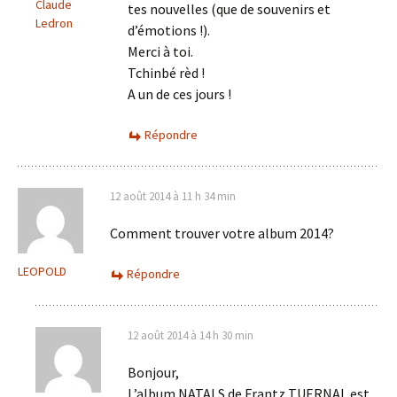
Claude
tes nouvelles (que de souvenirs et
Ledron
d’émotions !).
Merci à toi.
Tchinbé rèd !
A un de ces jours !
Répondre
12 août 2014 à 11 h 34 min
Comment trouver votre album 2014?
LEOPOLD
Répondre
12 août 2014 à 14 h 30 min
Bonjour,
L’album NATALS de Frantz TUERNAL est