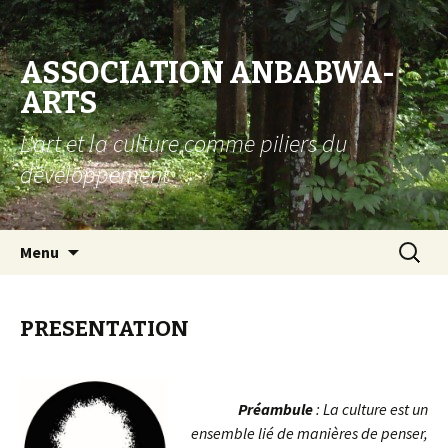
ASSOCIATION ANBABWA-
ARTS
L'art et la culture comme piliers du
développement
Aller au contenu principal
Recherc
Menu
PRESENTATION
Préambule
: La culture est un
ensemble lié de manières de penser,