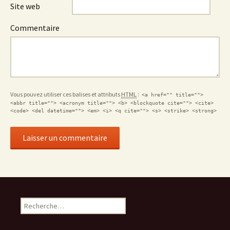
Site web
Commentaire
Vous pouvez utiliser ces balises et attributs
HTML
:
<a href="" title="">
<abbr title=""> <acronym title=""> <b> <blockquote cite=""> <cite>
<code> <del datetime=""> <em> <i> <q cite=""> <s> <strike> <strong>
Rechercher :